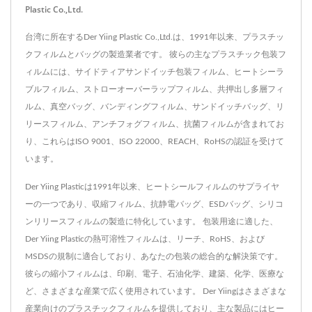
Plastic Co.,Ltd.
台湾に所在するDer Yiing Plastic Co.,Ltd.は、1991年以来、プラスチッ
クフィルムとバッグの製造業者です。 彼らの主なプラスチック包装フ
ィルムには、サイドティアサンドイッチ包装フィルム、ヒートシーラ
ブルフィルム、ストローオーバーラップフィルム、共押出し多層フィ
ルム、真空バッグ、バンディングフィルム、サンドイッチバッグ、リ
リースフィルム、アンチフォグフィルム、抗菌フィルムが含まれてお
り、これらはISO 9001、ISO 22000、REACH、RoHSの認証を受けて
います。
Der Yiing Plasticは1991年以来、ヒートシールフィルムのサプライヤ
ーの一つであり、収縮フィルム、抗静電バッグ、ESDバッグ、シリコ
ンリリースフィルムの製造に特化しています。 包装用途に適した、
Der Yiing Plasticの熱可溶性フィルムは、リーチ、RoHS、および
MSDSの規制に適合しており、あなたの包装の総合的な解決策です。
彼らの縮小フィルムは、印刷、電子、石油化学、建築、化学、医療な
ど、さまざまな産業で広く使用されています。 Der Yiingはさまざまな
産業向けのプラスチックフィルムを提供しており、主な製品にはヒー