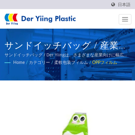
日本語
サンドイッチバッグ / 産業用
の包装プラスチックフィルム
サンドイッチバッグ / Der Yiingは、さまざまな産業向けに幅広い
プラスチックフィルムを提供しています。主な製品には、熱可溶
Home
/
カテゴリー
/
柔軟包装フィルム
/
OPPフィルム
OPP＆PETフィルムメーカー
性BOPPフィルム、BOPEフィルム、CPPフィルム、多層共押出フ
ィルム、バンディングフィルムなどがあります。
| Der Yiing Plastic Co.,Ltd.