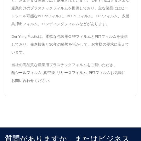
ど、さまざまな産業で広く使用されています。 Der Yiingはさまざまな
産業向けのプラスチックフィルムを提供しており、主な製品にはヒー
トシール可能なBOPPフィルム、BOPEフィルム、CPPフィルム、多層
共押出フィルム、バンディングフィルムなどがあります。
Der Yiing Plasticは、柔軟な包装用OPPフィルムとPETフィルムを提供
しており、先進技術と30年の経験を活かして、お客様の要求に応えて
います。
当社の高品質な産業用プラスチックフィルムをご覧いただき、
熱シールフィルム
,
真空袋
,
リリースフィルム
,
PETフィルム
お気軽に
お問い合わせ
ください。
質問がありますか、またはビジネス