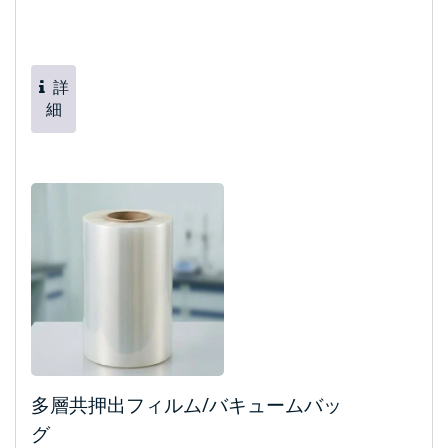
詳
細
多層共押出フィルム/バキュームバッ
グ