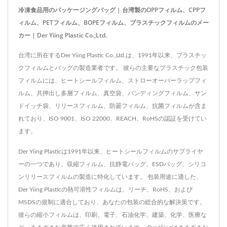
冷凍食品用のパッケージングバッグ | 台湾製のOPPフィルム、CPPフ
ィルム、PETフィルム、BOPEフィルム、プラスチックフィルムのメー
カー | Der Yiing Plastic Co.,Ltd.
台湾に所在するDer Yiing Plastic Co.,Ltd.は、1991年以来、プラスチッ
クフィルムとバッグの製造業者です。 彼らの主要なプラスチック包装
フィルムには、ヒートシールフィルム、ストローオーバーラップフィ
ルム、共押出し多層フィルム、真空袋、バンディングフィルム、サン
ドイッチ袋、リリースフィルム、防曇フィルム、抗菌フィルムが含ま
れており、ISO 9001、ISO 22000、REACH、RoHSの認証を受けてい
ます。
Der Yiing Plasticは1991年以来、ヒートシールフィルムのサプライヤ
ーの一つであり、収縮フィルム、抗静電バッグ、ESDバッグ、シリコ
ンリリースフィルムの製造に特化しています。 包装用途に適した、
Der Yiing Plasticの熱可溶性フィルムは、リーチ、RoHS、および
MSDSの規制に適合しており、あなたの包装の総合的な解決策です。
彼らの縮小フィルムは、印刷、電子、石油化学、建築、化学、医療な