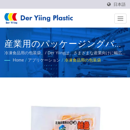
日本語
産業用のパッケージングバッ
グ | 冷凍食品用のプラスチッ
冷凍食品用の包装袋。/ Der Yiingは、さまざまな産業向けに幅広
いプラスチックフィルムを提供しています。主な製品には、熱可
Home
/
アプリケーション
/
冷凍食品用の包装袋
クフィルムOPPおよびPETフ
溶性BOPPフィルム、BOPEフィルム、CPPフィルム、多層共押出
フィルム、バンディングフィルムなどがあります。
ィルムのメーカー | Der
Yiing Plastic Co.,Ltd.