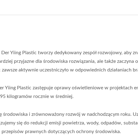
er Yiing Plastic tworzy dedykowany zespół rozwojowy, aby zn
rdziej przyjazne dla środowiska rozwiązania, ale także zaczyna
tic zawsze aktywnie uczestniczyło w odpowiednich działaniach b
er Yiing Plastic zastępuje oprawy oświetleniowe w projektach e
95 kilogramów rocznie w średniej.
ę środowiska i zrównoważony rozwój w nadchodzącym roku. Uzys
emy się do redukcji emisji powietrza, wody, odpadów, substanc
 przepisów prawnych dotyczących ochrony środowiska.