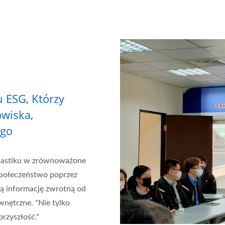
 ESG, Którzy
owiska,
ego
 plastiku w zrównoważone
społeczeństwo poprzez
ną informację zwrotną od
nętrzne. "Nie tylko
rzyszłość."