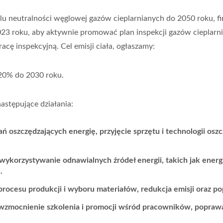
lu neutralności węglowej gazów cieplarnianych do 2050 roku, f
 roku, aby aktywnie promować plan inspekcji gazów cieplarnia
acę inspekcyjną. Cel emisji ciała, ogłaszamy:
20% do 2030 roku.
astępujące działania:
ń oszczędzających energię, przyjęcie sprzętu i technologii oszc
ykorzystywanie odnawialnych źródeł energii, takich jak energi
.
 procesu produkcji i wyboru materiałów, redukcja emisji oraz 
zmocnienie szkolenia i promocji wśród pracowników, popraw