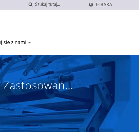
POLSKA
j się z nami
o Zastosowań