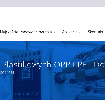
Najczęściej zadawane pytania
Aplikacje
Skontaktu
i Plastikowych OPP I PET D
iing Plastic Co.,Ltd.
 ISO14064-1