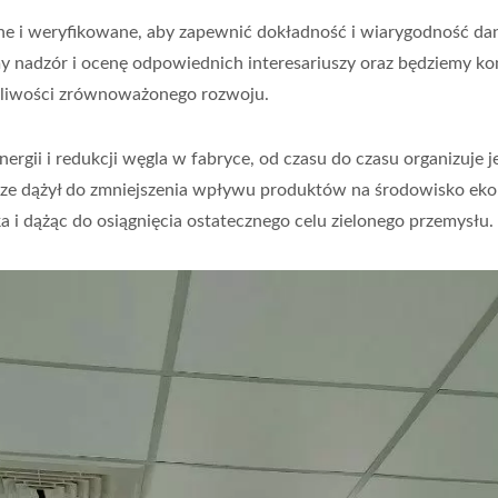
ane i weryfikowane, aby zapewnić dokładność i wiarygodność da
my nadzór i ocenę odpowiednich interesariuszy oraz będziemy k
ożliwości zrównoważonego rozwoju.
rgii i redukcji węgla w fabryce, od czasu do czasu organizuje 
sze dążył do zmniejszenia wpływu produktów na środowisko ek
a i dążąc do osiągnięcia ostatecznego celu zielonego przemysłu.