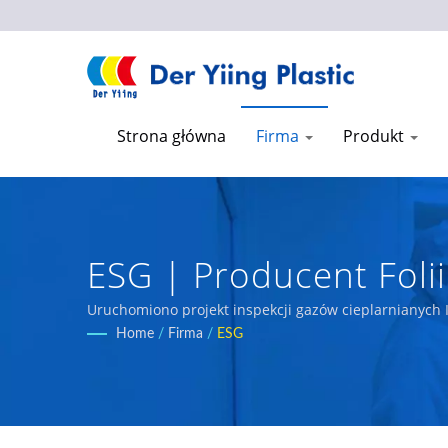
Strona główna
Firma
Produkt
ESG | Producent Foli
Przemysłowych | Der Y
Uruchomiono projekt inspekcji gazów cieplarnianych
Home
/
Firma
/
ESG