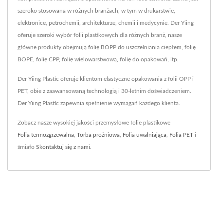
szeroko stosowana w różnych branżach, w tym w drukarstwie,
elektronice, petrochemii, architekturze, chemii i medycynie. Der Yiing
oferuje szeroki wybór folii plastikowych dla różnych branż, nasze
główne produkty obejmują folię BOPP do uszczelniania ciepłem, folię
BOPE, folię CPP, folię wielowarstwową, folię do opakowań, itp.
Der Yiing Plastic oferuje klientom elastyczne opakowania z folii OPP i
PET, obie z zaawansowaną technologią i 30-letnim doświadczeniem.
Der Yiing Plastic zapewnia spełnienie wymagań każdego klienta.
Zobacz nasze wysokiej jakości przemysłowe folie plastikowe
Folia termozgrzewalna
,
Torba próżniowa
,
Folia uwalniająca
,
Folia PET
i
śmiało
Skontaktuj się z nami
.