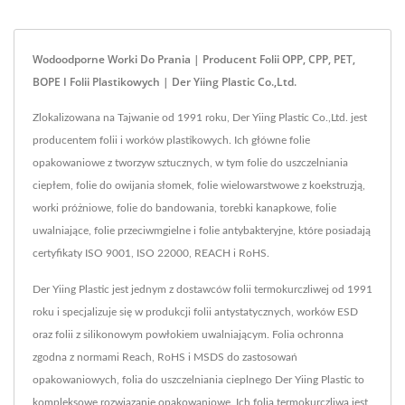
Wodoodporne Worki Do Prania | Producent Folii OPP, CPP, PET,
BOPE I Folii Plastikowych | Der Yiing Plastic Co.,Ltd.
Zlokalizowana na Tajwanie od 1991 roku, Der Yiing Plastic Co.,Ltd. jest
producentem folii i worków plastikowych. Ich główne folie
opakowaniowe z tworzyw sztucznych, w tym folie do uszczelniania
ciepłem, folie do owijania słomek, folie wielowarstwowe z koekstruzją,
worki próżniowe, folie do bandowania, torebki kanapkowe, folie
uwalniające, folie przeciwmgielne i folie antybakteryjne, które posiadają
certyfikaty ISO 9001, ISO 22000, REACH i RoHS.
Der Yiing Plastic jest jednym z dostawców folii termokurczliwej od 1991
roku i specjalizuje się w produkcji folii antystatycznych, worków ESD
oraz folii z silikonowym powłokiem uwalniającym. Folia ochronna
zgodna z normami Reach, RoHS i MSDS do zastosowań
opakowaniowych, folia do uszczelniania cieplnego Der Yiing Plastic to
kompleksowe rozwiązanie opakowaniowe. Ich folia termokurczliwa jest