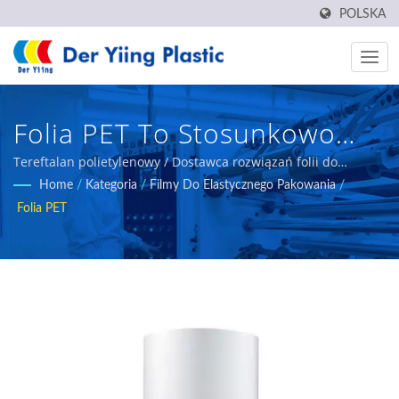
POLSKA
Folia PET To Stosunkowo
Wszechstronna Folia
Tereftalan polietylenowy / Dostawca rozwiązań folii do
opakowań elastycznych - Der Yiing Plastic
Home
/
Kategoria
/
Filmy Do Elastycznego Pakowania
/
Pakowa. / Dostawca
Folia PET
Rozwiązań Folii Do
Opakowań Elastycznych -
Der Yiing Plastic