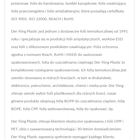
próżniowe, folie do bandowania, torebki kanapkowe, folie uwalniające,
folie przeciwmgielne i folie antybakteryjne, które posiadają certyfikaty
ISO 9001, ISO 22000, REACH i RoHS.
Der Yiing Plastic jest jednym z dostawców folii termokurczliwej od 1991
roku i specjalizuje się w produkcji folii antystatycznych, worków ESD
oraz folii z silikonowym powłokiem uwalniającym. Folia ochronna
zgodna z normami Reach, RoHS i MSDS do zastosowań
opakowaniowych, folia do uszczelniania cieplnego Der Yiing Plastic to
kompleksowe rozwiązanie opakowaniowe. Ich folia termokurczliwa jest
szeroko stosowana w różnych branżach, w tym w drukarstwie,
elektronice, petrochemii, architekturze, chemii i medycynie. Der Yiing
oferuje szeroki wybór folii plastikowych dla różnych branż, nasze
główne produkty obejmują folię BOPP do uszczelniania ciepłem, folię
BOPE, folię CPP, folię wielowarstwową, folię do opakowań, itp.
Der Yiing Plastic oferuje klientom elastyczne opakowania z folii OPP i
PET, obie z zaawansowaną technologią i 30-letnim doświadczeniem.
Der Yiing Plastic zapewnia spełnienie wymagań każdego klienta.