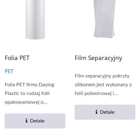
Film Separacyjny
Folia PET
PET
Film separacyjny pokryty
silikonem jest wykonany z
Folia PET firmy Daying
folii poliestrowej i
Plastic to rodzaj folii
podwójnego pokrycia...
opakowaniowej o
stosunkowo
Detale
wszechstronnych
Detale
właściwościach....