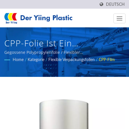
DEUTSCH
CPP-Folie Ist Ein
Feuchtigkeitsbeständiges,
Gegossene Polypropylenfolie / Flexibler
Verpackungsfolienlösungsanbieter - Der Yiing Plastic
Home
/
Kategorie
/
Flexible Verpackungsfolien
/
CPP-Film
Hitzebeständiges, Ungiftiges,
Geruchloses Und
Geschmackloses
Verpackungsmaterial. /
Flexibler
Verpackungsfolienlösungsanb