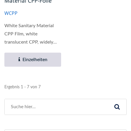
Material CPP-Folie
WCPP
White Sanitary Material
CPP Film, white
translucent CPP, widely
used in wet tissue
packaging....
Einzelheiten
Ergebnis 1 - 7 von 7