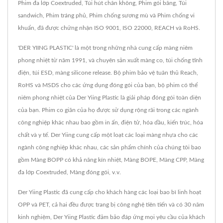
Phim đa lớp Coextruded, Túi hút chân không, Phim gói băng, Túi
sandwich, Phim tráng phủ, Phim chống sương mù và Phim chống vi
khuẩn, đã được chứng nhận ISO 9001, ISO 22000, REACH và RoHS.
'DER YIING PLASTIC' là một trong những nhà cung cấp màng niêm
phong nhiệt từ năm 1991, và chuyên sản xuất màng co, túi chống tĩnh
điện, túi ESD, màng silicone release. Bộ phim bảo vệ tuân thủ Reach,
RoHS và MSDS cho các ứng dụng đóng gói của bạn, bộ phim có thể
niêm phong nhiệt của Der Yiing Plastic là giải pháp đóng gói toàn diện
của bạn. Phim co giãn của họ được sử dụng rộng rãi trong các ngành
công nghiệp khác nhau bao gồm in ấn, điện tử, hóa dầu, kiến trúc, hóa
chất và y tế. Der Yiing cung cấp một loạt các loại màng nhựa cho các
ngành công nghiệp khác nhau, các sản phẩm chính của chúng tôi bao
gồm Màng BOPP có khả năng kín nhiệt, Màng BOPE, Màng CPP, Màng
đa lớp Coextruded, Màng đóng gói, v.v.
Der Yiing Plastic đã cung cấp cho khách hàng các loại bao bì linh hoạt
OPP và PET, cả hai đều được trang bị công nghệ tiên tiến và có 30 năm
kinh nghiệm, Der Yiing Plastic đảm bảo đáp ứng mọi yêu cầu của khách