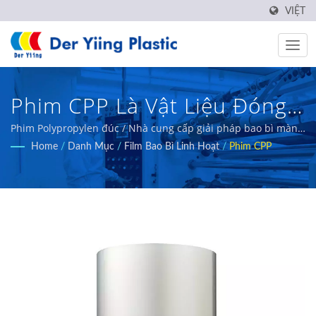
VIỆT
Phim CPP Là Vật Liệu Đóng
Gói Chống Ẩm, Chịu Nhiệt,
Phim Polypropylen đúc / Nhà cung cấp giải pháp bao bì màng
linh hoạt - Der Yiing Plastic
Home
/
Danh Mục
/
Film Bao Bì Linh Hoạt
/
Phim CPP
Không Độc Hại, Không Mùi
Và Không Vị. / Nhà Cung Cấp
Giải Pháp Bao Bì Màng Linh
Hoạt - Der Yiing Plastic