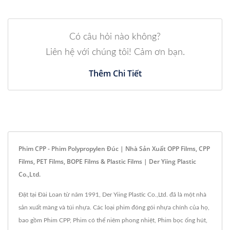
Có câu hỏi nào không?
Liên hệ với chúng tôi! Cảm ơn bạn.
Thêm Chi Tiết
Phim CPP - Phim Polypropylen Đúc | Nhà Sản Xuất OPP Films, CPP
Films, PET Films, BOPE Films & Plastic Films | Der Yiing Plastic
Co.,Ltd.
Đặt tại Đài Loan từ năm 1991, Der Yiing Plastic Co.,Ltd. đã là một nhà
sản xuất màng và túi nhựa. Các loại phim đóng gói nhựa chính của họ,
bao gồm Phim CPP, Phim có thể niêm phong nhiệt, Phim bọc ống hút,