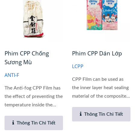
Phim CPP Chống
Phim CPP Dán Lớp
Sương Mù
LCPP
ANTI-F
CPP Film can be used as
the inner layer heat sealing
The Anti-fog CPP Film has
material of the composite
the effect of preventing the
material, and can also...
temperature inside the
package from...
Thông Tin Chi Tiết
Thông Tin Chi Tiết