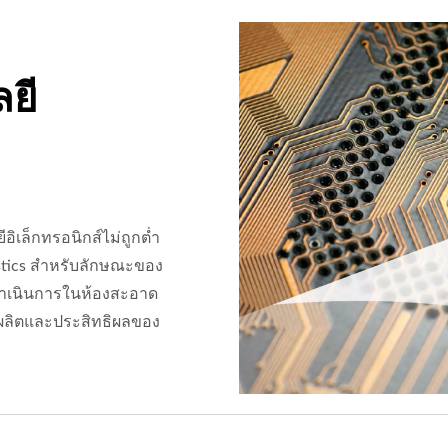
ยี
เล็กทรอนิกส์ไม่ถูกต่ำ
lastics สำหรับลักษณะของ
ดำเนินการในห้องสะอาด
รผลิตและประสิทธิผลของ