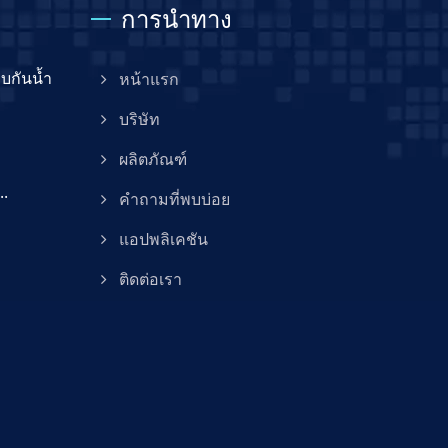
การนำทาง
บกันน้ำ
หน้าแรก
บริษัท
ผลิตภัณฑ์
..
คำถามที่พบบ่อย
แอปพลิเคชัน
ติดต่อเรา