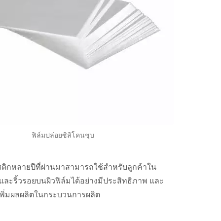
ฟิล์มปล่อยซิลิโคนชุบ
ติกหลายปีที่ผ่านมาสามารถใช้สำหรับลูกค้าใน
ละริ้วรอยบนผิวฟิล์มได้อย่างมีประสิทธิภาพ และ
เพิ่มผลผลิตในกระบวนการผลิต