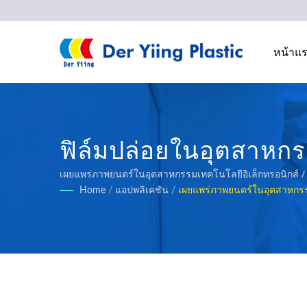
หน้าแ
ฟิล์มปล่อยในอุตสาหกรร
PET สำหรับใช้ในอุตสาห
เผยแพร่ภาพยนตร์ในอุตสาหกรรมเทคโนโลยีอิเล็กทรอนิกส์ /
ความร้อน, ฟิล์ม BOPE, ฟิล์ม CPP, ฟิล์มหลายชั้น, ฟิล์มแบนดิ้
Home
/
แอปพลิเคชัน
/
เผยแพร่ภาพยนตร์ในอุตสาหกรร