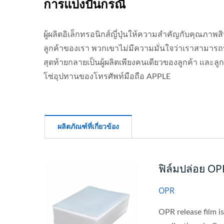
การแบ่งปันกรณี
ผู้ผลิตอิเล็กทรอนิกส์ญี่ปุ่นให้ความสำคัญกับคุณภาพส
ลูกค้าของเรา พวกเขาไม่มีความมั่นใจว่าเราสามารถ
สุดท้ายกลายเป็นผู้ผลิตเพียงคนเดียวของลูกค้า และลูก
โซ่อุปทานของโทรศัพท์มือถือ APPLE
ผลิตภัณฑ์ที่เกี่ยวข้อง
ฟิล์มปล่อย OP
OPR
OPR release film is