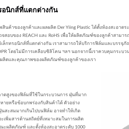
อนิกส์ที่แตกต่างกัน
พสินค้าของลูกค้าและผลผลิต Der Yiing Plastic ได้ตั้งห้องสะอาด
นการตรวจสอบของ REACH และ RoHS เพื่อให้ผลิตภัณฑ์ของลูกค้า
ล็กทรอนิกส์ที่แตกต่างกัน เราสามารถให้บริการฟิล์มและบรรจุภัณฑ์
ย OPR โดยไม่มีการเคลือบซิลิโคน ฯลฯ นอกจากนี้เราควบคุมกร
มผลผลิตและคุณภาพของผลิตภัณฑ์ของลูกค้าของเรา
ดสูงของฟิล์มที่ใช้ในกระบวนการ ฝุ่นที่มาก
ายหรือข้อบกพร่องกับสินค้าได้ ตัวอย่าง
ุ่นสะสมมากเกินไปบนฟิล์ม อาจทำให้เกิด
จะเพิ่มสารต้านสถิตย์ที่เหมาะสมในการผลิต
ณะผลิตภัณฑ์ และตั้งห้องสะอาดระดับ 1000