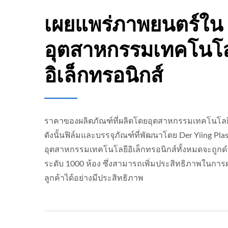
เผยแพร่ภาพยนตร์ใน
อุตสาหกรรมเทคโนโล
อิเล็กทรอนิกส์
ราคาของผลิตภัณฑ์ที่ผลิตโดยอุตสาหกรรมเทคโนโลยีอิ
ดังนั้นฟิล์มและบรรจุภัณฑ์ที่พัฒนาโดย Der Yiing P
อุตสาหกรรมเทคโนโลยีอิเล็กทรอนิกส์ทั้งหมดจะถูก
ระดับ 1000 ห้อง ซึ่งสามารถเพิ่มประสิทธิภาพในกา
ลูกค้าได้อย่างมีประสิทธิภาพ