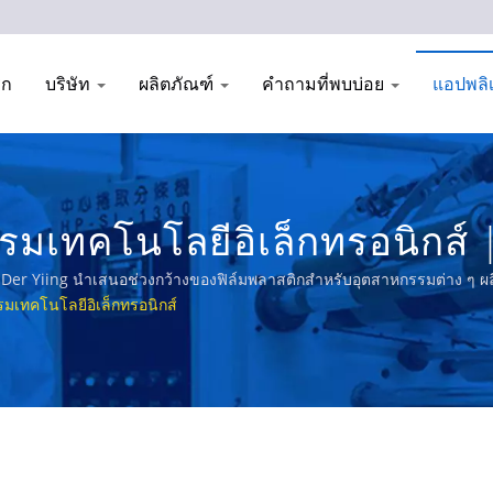
รก
บริษัท
ผลิตภัณฑ์
คำถามที่พบบ่อย
แอปพลิ
มเทคโนโลยีอิเล็กทรอนิกส์ | 
กรรม | Der Yiing Plastic Co
 Der Yiing นำเสนอช่วงกว้างของฟิล์มพลาสติกสำหรับอุตสาหกรรมต่าง ๆ ผ
ง เป็นต้น
มเทคโนโลยีอิเล็กทรอนิกส์