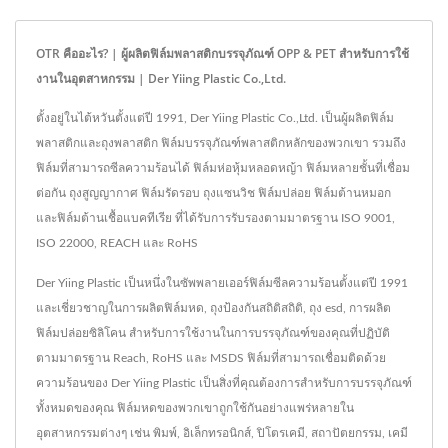
OTR คืออะไร? | ผู้ผลิตฟิล์มพลาสติกบรรจุภัณฑ์ OPP & PET สำหรับการใช้
งานในอุตสาหกรรม | Der Yiing Plastic Co.,Ltd.
ตั้งอยู่ในไต้หวันตั้งแต่ปี 1991, Der Yiing Plastic Co.,Ltd. เป็นผู้ผลิตฟิล์ม
พลาสติกและถุงพลาสติก ฟิล์มบรรจุภัณฑ์พลาสติกหลักของพวกเขา รวมถึง
ฟิล์มที่สามารถซีลความร้อนได้ ฟิล์มห่อหุ้มหลอดหญ้า ฟิล์มหลายชั้นที่เชื่อม
ต่อกัน ถุงสูญญากาศ ฟิล์มรัดรอบ ถุงแซนวิช ฟิล์มปล่อย ฟิล์มต้านหมอก
และฟิล์มต้านเชื้อแบคทีเรีย ที่ได้รับการรับรองตามมาตรฐาน ISO 9001,
ISO 22000, REACH และ RoHS
Der Yiing Plastic เป็นหนึ่งในซัพพลายเออร์ฟิล์มซีลความร้อนตั้งแต่ปี 1991
และเชี่ยวชาญในการผลิตฟิล์มหด, ถุงป้องกันสถิติสถิติ, ถุง esd, การผลิต
ฟิล์มปล่อยซิลิโคน สำหรับการใช้งานในการบรรจุภัณฑ์ของคุณที่ปฏิบัติ
ตามมาตรฐาน Reach, RoHS และ MSDS ฟิล์มที่สามารถเชื่อมติดด้วย
ความร้อนของ Der Yiing Plastic เป็นสิ่งที่คุณต้องการสำหรับการบรรจุภัณฑ์
ทั้งหมดของคุณ ฟิล์มหดของพวกเขาถูกใช้กันอย่างแพร่หลายใน
อุตสาหกรรมต่างๆ เช่น พิมพ์, อิเล็กทรอนิกส์, ปิโตรเคมี, สถาปัตยกรรม, เคมี