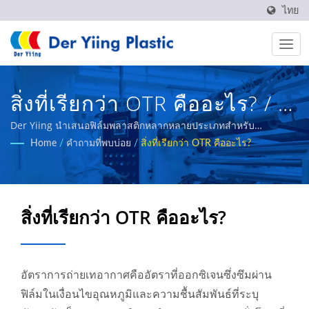
ไทย
สิ่งที่เรียกว่า OTR คืออะไร? / ผู้
ผลิตฟิล์มพลาสติกบรรจุภัณฑ์
Der Yiing นำเสนอฟิล์มพลาสติกหลากหลายประเภทสำหรับ
อุตสาหกรรมที่แตกต่างกัน ผลิตภัณฑ์หลักของเรา ได้แก่ ฟิล์ม BOPP
Home
/
คำถามที่พบบ่อย
/
สิ่งที่เรียกว่า OTR คืออะไร?
อาหาร REACH & RoHS | Der
ปิดผนึกด้วยความร้อน, ฟิล์ม BOPE, ฟิล์ม CPP, ฟิล์มอัดรีดหลายชั้น,
ฟิล์มรัด ฯลฯ
Yiing Plastic Co.,Ltd.
สิ่งที่เรียกว่า OTR คืออะไร?
อัตราการถ่ายเทอากาศคืออัตราที่ออกซิเจนซึ่งซึมผ่าน
ฟิล์มในเงื่อนไขอุณหภูมิและความชื้นสัมพันธ์ที่ระบุ