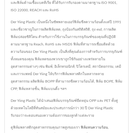
และฟิล์มต้านเชื้อแบคทีเรีย ที่ได้รับการรับรองตามมาตรฐาน ISO 9001,
ISO 22000, REACH และ RoHS
Der Yiing Plastic เป็นหนึ่งในซัพพลายเออร์ฟิล์มซีลความร้อนตั้งแต่ปี 1991
และเชี่ยวชาญในการผลิตฟิล์มหด, ถุงป้องกันสถิติสถิติ, ถุง esd, การผลิต
ฟิล์มปล่อยซิลิโคน สำหรับการใช้งานในการบรรจุภัณฑ์ของคุณที่ปฏิบัติ
ตามมาตรฐาน Reach, RoHS และ MSDS ฟิล์มที่สามารถเชื่อมติดด้วย
ความร้อนของ Der Yiing Plastic เป็นสิ่งที่คุณต้องการสำหรับการบรรจุภัณฑ์
ทั้งหมดของคุณ ฟิล์มหดของพวกเขาถูกใช้กันอย่างแพร่หลายใน
อุตสาหกรรมต่างๆ เช่น พิมพ์, อิเล็กทรอนิกส์, ปิโตรเคมี, สถาปัตยกรรม, เคมี
และการแพทย์ Der Yiing ให้บริการฟิล์มพลาสติกในหลากหลาย
อุตสาหกรรม ผลิตฟิล์ม BOPP ที่สามารถซีลความร้อนได้, ฟิล์ม BOPE, ฟิล์ม
CPP, ฟิล์มหลายชั้น, ฟิล์มแบนดิ้ง ฯลฯ
Der Yiing Plastic ได้นำเสนอฟิล์มบรรจุภัณฑ์ยืดหยุ่น OPP และ PET ทั้งคู่
ด้วยเทคโนโลยีที่ทันสมัยและประสบการณ์กว่า 30 ปี Der Yiing Plastic
รับรองว่าจะตอบสนองความต้องการของลูกค้าแต่ละราย
ดูฟิล์มพลาสติกอุตสาหกรรมคุณภาพสูงของเรา
ฟิล์มทนความร้อน
,