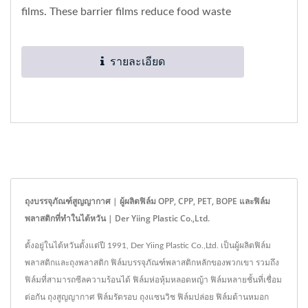
films. These barrier films reduce food waste
by extending the shelf...
รายละเอียด
ถุงบรรจุภัณฑ์สูญญากาศ | ผู้ผลิตฟิล์ม OPP, CPP, PET, BOPE และฟิล์ม
พลาสติกที่ทำในไต้หวัน | Der Yiing Plastic Co.,Ltd.
ตั้งอยู่ในไต้หวันตั้งแต่ปี 1991, Der Yiing Plastic Co.,Ltd. เป็นผู้ผลิตฟิล์ม
พลาสติกและถุงพลาสติก ฟิล์มบรรจุภัณฑ์พลาสติกหลักของพวกเขา รวมถึง
ฟิล์มที่สามารถซีลความร้อนได้ ฟิล์มห่อหุ้มหลอดหญ้า ฟิล์มหลายชั้นที่เชื่อม
ต่อกัน ถุงสูญญากาศ ฟิล์มรัดรอบ ถุงแซนวิช ฟิล์มปล่อย ฟิล์มต้านหมอก