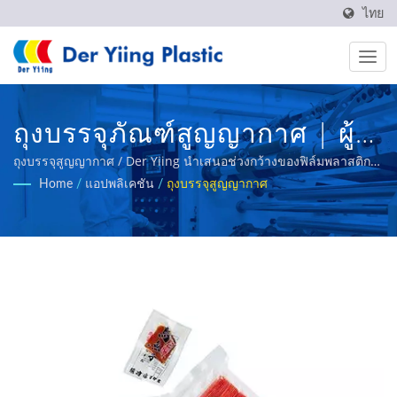
ไทย
ถุงบรรจุภัณฑ์สูญญากาศ | ผู้
ผลิตฟิล์มพลาสติก OPP และ
ถุงบรรจุสูญญากาศ / Der Yiing นำเสนอช่วงกว้างของฟิล์มพลาสติก
สำหรับอุตสาหกรรมต่าง ๆ ผลิตภัณฑ์หลักของเราประกอบด้วยฟิล์ม
Home
/
แอปพลิเคชัน
/
ถุงบรรจุสูญญากาศ
PET สำหรับใช้ในอุตสาหกรรม
BOPP ที่สามารถซีลความร้อน, ฟิล์ม BOPE, ฟิล์ม CPP, ฟิล์มหลายชั้น,
ฟิล์มแบนดิ้ง เป็นต้น
| Der Yiing Plastic Co.,Ltd.