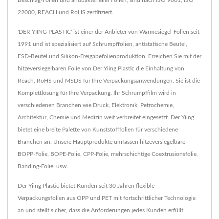
Beschlag-Folien und antibakterieller Folien, sind nach ISO 9001, ISO
22000, REACH und RoHS zertifiziert.
'DER YIING PLASTIC' ist einer der Anbieter von Wärmesiegel-Folien seit
1991 und ist spezialisiert auf Schrumpffolien, antistatische Beutel,
ESD-Beutel und Silikon-Freigabefolienproduktion. Erreichen Sie mit der
hitzeversiegelbaren Folie von Der Yiing Plastic die Einhaltung von
Reach, RoHS und MSDS für Ihre Verpackungsanwendungen. Sie ist die
Komplettlösung für Ihre Verpackung. Ihr Schrumpffilm wird in
verschiedenen Branchen wie Druck, Elektronik, Petrochemie,
Architektur, Chemie und Medizin weit verbreitet eingesetzt. Der Yiing
bietet eine breite Palette von Kunststofffolien für verschiedene
Branchen an. Unsere Hauptprodukte umfassen hitzeversiegelbare
BOPP-Folie, BOPE-Folie, CPP-Folie, mehrschichtige Coextrusionsfolie,
Banding-Folie, usw.
Der Yiing Plastic bietet Kunden seit 30 Jahren flexible
Verpackungsfolien aus OPP und PET mit fortschrittlicher Technologie
an und stellt sicher, dass die Anforderungen jedes Kunden erfüllt