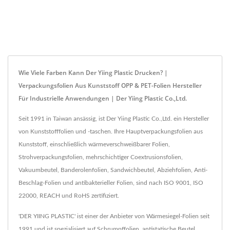
Wie Viele Farben Kann Der Yiing Plastic Drucken? |
Verpackungsfolien Aus Kunststoff OPP & PET-Folien Hersteller
Für Industrielle Anwendungen | Der Yiing Plastic Co.,Ltd.
Seit 1991 in Taiwan ansässig, ist Der Yiing Plastic Co.,Ltd. ein Hersteller
von Kunststofffolien und -taschen. Ihre Hauptverpackungsfolien aus
Kunststoff, einschließlich wärmeverschweißbarer Folien,
Strohverpackungsfolien, mehrschichtiger Coextrusionsfolien,
Vakuumbeutel, Banderolenfolien, Sandwichbeutel, Abziehfolien, Anti-
Beschlag-Folien und antibakterieller Folien, sind nach ISO 9001, ISO
22000, REACH und RoHS zertifiziert.
'DER YIING PLASTIC' ist einer der Anbieter von Wärmesiegel-Folien seit
1991 und ist spezialisiert auf Schrumpffolien, antistatische Beutel,