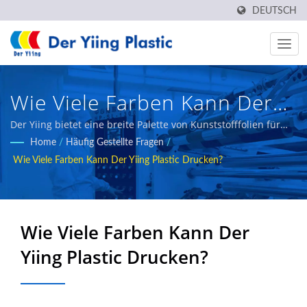
DEUTSCH
Wie Viele Farben Kann Der
Yiing Plastic Drucken? /
Der Yiing bietet eine breite Palette von Kunststofffolien für
verschiedene Branchen an, unsere Hauptprodukte umfassen
Home
/
Häufig Gestellte Fragen
/
REACH & RoHS
wärmeversiegelbare BOPP-Folie, BOPE-Folie, CPP-Folie,
Wie Viele Farben Kann Der Yiing Plastic Drucken?
Mehrschicht-Coextrudierte Folie, Bandierfolie, usw.
Lebensmittelverpackungsfolie
Hersteller | Der Yiing Plastic
Wie Viele Farben Kann Der
Co.,Ltd.
Yiing Plastic Drucken?