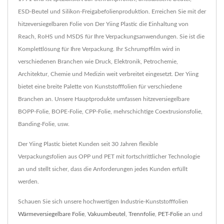
ESD-Beutel und Silikon-Freigabefolienproduktion. Erreichen Sie mit der
hitzeversiegelbaren Folie von Der Yiing Plastic die Einhaltung von
Reach, RoHS und MSDS für Ihre Verpackungsanwendungen. Sie ist die
Komplettlösung für Ihre Verpackung. Ihr Schrumpffilm wird in
verschiedenen Branchen wie Druck, Elektronik, Petrochemie,
Architektur, Chemie und Medizin weit verbreitet eingesetzt. Der Yiing
bietet eine breite Palette von Kunststofffolien für verschiedene
Branchen an. Unsere Hauptprodukte umfassen hitzeversiegelbare
BOPP-Folie, BOPE-Folie, CPP-Folie, mehrschichtige Coextrusionsfolie,
Banding-Folie, usw.
Der Yiing Plastic bietet Kunden seit 30 Jahren flexible
Verpackungsfolien aus OPP und PET mit fortschrittlicher Technologie
an und stellt sicher, dass die Anforderungen jedes Kunden erfüllt
werden.
Schauen Sie sich unsere hochwertigen Industrie-Kunststofffolien
Wärmeversiegelbare Folie
,
Vakuumbeutel
,
Trennfolie
,
PET-Folie
an und