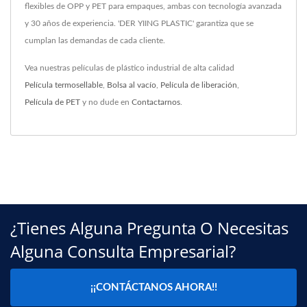
flexibles de OPP y PET para empaques, ambas con tecnología avanzada
y 30 años de experiencia. 'DER YIING PLASTIC' garantiza que se
cumplan las demandas de cada cliente.
Vea nuestras películas de plástico industrial de alta calidad
Película termosellable
,
Bolsa al vacío
,
Película de liberación
,
Película de PET
y no dude en
Contactarnos
.
¿Tienes Alguna Pregunta O Necesitas
Alguna Consulta Empresarial?
¡¡CONTÁCTANOS AHORA!!