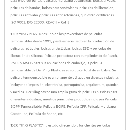
para envolver pajitas, películas multicapa coextruidas, bolsas al vacío,
películas de bandas, bolsas para sándwiches, películas de liberación,
películas antivaho y películas antibacterianas, que están certificadas
ISO 9001, ISO 22000, REACH y RoHS.
'DER YIING PLASTIC' es uno de los proveedores de películas
termosellables desde 1991, y está especializado en la producción de
películas retráctiles, bolsas antiestáticas, bolsas ESD y películas de
liberación de silicona. Película protectora con cumplimiento de Reach,
RoHS y MSDS para sus aplicaciones de embalaje, la película
termosellable de Der Yiing Plastic es su solución total de embalaje. Su
película termoencogible es ampliamente utilizada en diversas industrias,
incluyendo impresión, electrónica, petroquímica, arquitectura, química
y médica. Der Yiing ofrece una amplia gama de películas plásticas para
diferentes industrias, nuestros principales productos incluyen Película
BOPP Termosellable, Película BOPE, Película CPP, Película Multicapa
Coextruida, Película de Banda, etc.
'DER YIING PLASTIC' ha estado ofreciendo a los clientes películas