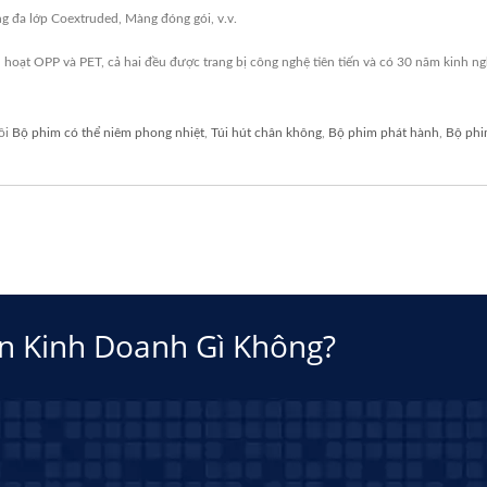
đa lớp Coextruded, Màng đóng gói, v.v.
nh hoạt OPP và PET, cả hai đều được trang bị công nghệ tiên tiến và có 30 năm kinh 
ôi
Bộ phim có thể niêm phong nhiệt
,
Túi hút chân không
,
Bộ phim phát hành
,
Bộ phi
n Kinh Doanh Gì Không?