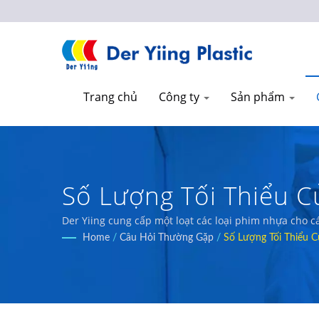
Trang chủ
Công ty
Sản phẩm
Số Lượng Tối Thiểu Củ
Xuất Phim Nhựa Đóng
Der Yiing cung cấp một loạt các loại phim nhựa cho
BOPE, Phim CPP, Phim đa lớp coextruded, Phim băng, 
Home
/
Câu Hỏi Thường Gặp
/
Số Lượng Tối Thiểu Củ
Plastic Co.,Ltd.