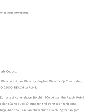
tic Co.,Ltd.
ồm Phim có thể hàn, Phim bọc ống hút, Phim đa lớp Coextruded,
 ISO 22000, REACH và RoHS.
D, màng silicone release. Bộ phim bảo vệ tuân thủ Reach, RoHS
o giãn của họ được sử dụng rộng rãi trong các ngành công
 nghiệp khác nhau, các sản phẩm chính của chúng tôi bao gồm