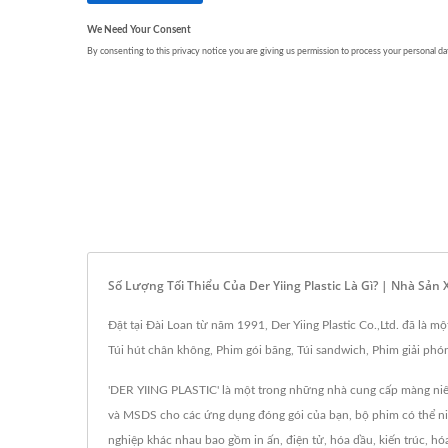
Số Lượng Tối Thiểu Của Der Yiing Plastic Là Gì? | Nhà Sản
Đặt tại Đài Loan từ năm 1991, Der Yiing Plastic Co.,Ltd. đã là
Túi hút chân không, Phim gói băng, Túi sandwich, Phim giải 
'DER YIING PLASTIC' là một trong những nhà cung cấp màng niêm
và MSDS cho các ứng dụng đóng gói của bạn, bộ phim có thể niêm
nghiệp khác nhau bao gồm in ấn, điện tử, hóa dầu, kiến trúc, h