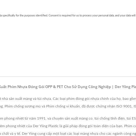
 Xuất Phim Nhựa Đóng Gói OPP & PET Cho Sử Dụng Công Nghiệp | Der Yiing Plas
 một nhà sản xuất màng và túi nhựa. Các loại phim đóng gói nhựa chính của họ, bao g
phóng, Phim chống sương mù và Phim chống vi khuẩn, đã được chứng nhận ISO 9001,
 phong nhiệt từ năm 1991, và chuyên sản xuất màng co, túi chống tĩnh điện, túi ES
 phong nhiệt của Der Yiing Plastic là giải pháp đóng gói toàn diện của bạn. Phim c
óa chất và y tế. Der Yiing cung cấp một loạt các loại màng nhựa cho các ngành công