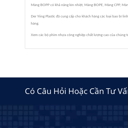
Màng BOPP có khả năng kín nhiệt, Màng BOPE, Màng CPP, Màng 
Der Yiing Plastic đã cung cấp cho khách hàng các loại bao bì li
hàng.
Xem các bộ phim nhựa công nghiệp chất lượng cao của chúng t
Có Câu Hỏi Hoặc Cần Tư Vấ