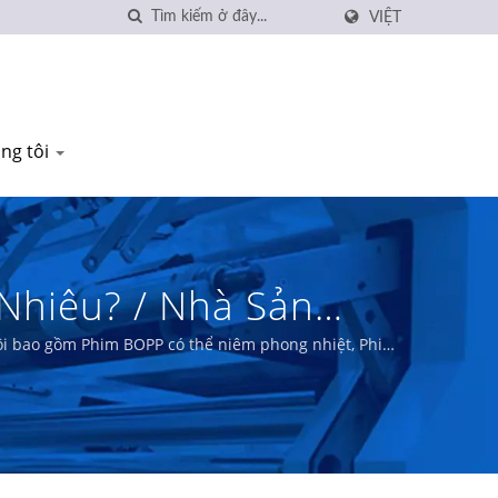
VIỆT
úng tôi
 Nhiêu? / Nhà Sản
oHS | Der Yiing
tôi bao gồm Phim BOPP có thể niêm phong nhiệt, Phim