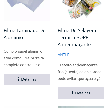
Filme Laminado De
Filme De Selagem
Alumínio
Térmica BOPP
Antiembaçante
Como o papel alumínio
ANTI-F
atua como uma barreira
completa contra luz e
O efeito antiembaçante
oxigênio, odores e
frio (quente) de dois lados
especiarias,...
pode evitar que água e gás
Detalhes
se condensem...
Detalhes