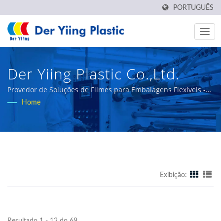
PORTUGUÊS
Der Yiing Plastic Co.,Ltd.
Provedor de Soluções de Filmes para Embalagens Flexíveis -
Der Yiing Plastic
Home
Exibição: