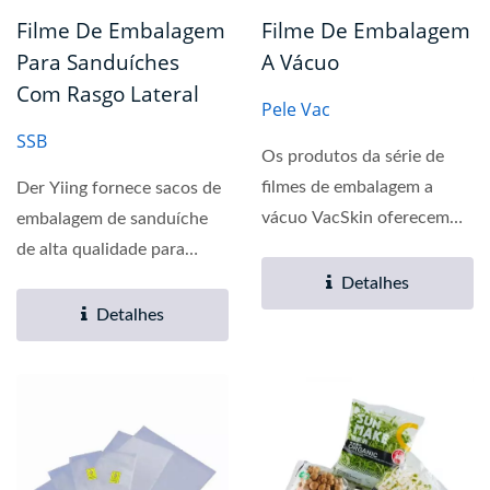
Filme De Embalagem
Filme De Embalagem
Para Sanduíches
A Vácuo
Com Rasgo Lateral
Pele Vac
SSB
Os produtos da série de
filmes de embalagem a
Der Yiing fornece sacos de
vácuo VacSkin oferecem
embalagem de sanduíche
excelente efeito de
de alta qualidade para
moldagem...
manter seus sanduíches...
Detalhes
Detalhes