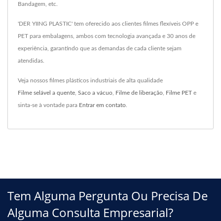
Bandagem, etc.
'DER YIING PLASTIC' tem oferecido aos clientes filmes flexíveis OPP e
PET para embalagens, ambos com tecnologia avançada e 30 anos de
experiência, garantindo que as demandas de cada cliente sejam
atendidas.
Veja nossos filmes plásticos industriais de alta qualidade
Filme selável a quente
,
Saco a vácuo
,
Filme de liberação
,
Filme PET
e
sinta-se à vontade para
Entrar em contato
.
Tem Alguma Pergunta Ou Precisa De
Alguma Consulta Empresarial?