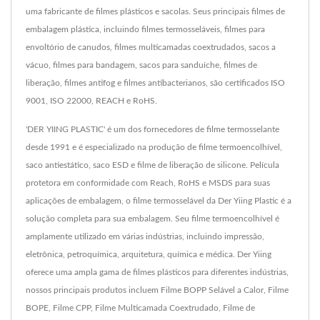
uma fabricante de filmes plásticos e sacolas. Seus principais filmes de
embalagem plástica, incluindo filmes termosseláveis, filmes para
envoltório de canudos, filmes multicamadas coextrudados, sacos a
vácuo, filmes para bandagem, sacos para sanduíche, filmes de
liberação, filmes antifog e filmes antibacterianos, são certificados ISO
9001, ISO 22000, REACH e RoHS.
'DER YIING PLASTIC' é um dos fornecedores de filme termosselante
desde 1991 e é especializado na produção de filme termoencolhível,
saco antiestático, saco ESD e filme de liberação de silicone. Película
protetora em conformidade com Reach, RoHS e MSDS para suas
aplicações de embalagem, o filme termosselável da Der Yiing Plastic é a
solução completa para sua embalagem. Seu filme termoencolhível é
amplamente utilizado em várias indústrias, incluindo impressão,
eletrônica, petroquímica, arquitetura, química e médica. Der Yiing
oferece uma ampla gama de filmes plásticos para diferentes indústrias,
nossos principais produtos incluem Filme BOPP Selável a Calor, Filme
BOPE, Filme CPP, Filme Multicamada Coextrudado, Filme de