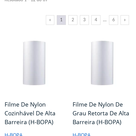
Resultado 1 - 12 do 69
…
«
1
2
3
4
6
»
Filme De Nylon
Filme De Nylon De
Cozinhável De Alta
Grau Retorta De Alta
Barreira (H-BOPA)
Barreira (H-BOPA)
H-BOPA
H-BOPA