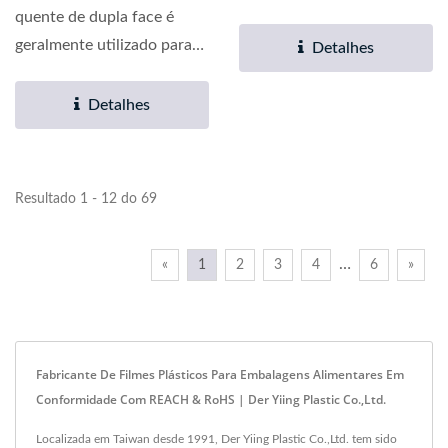
dos EUA. De acordo com o
quente de dupla face é
padrão do bureau,...
geralmente utilizado para
Detalhes
embalar caramelo de
leite,...
Detalhes
Resultado 1 - 12 do 69
…
«
1
2
3
4
6
»
Fabricante De Filmes Plásticos Para Embalagens Alimentares Em
Conformidade Com REACH & RoHS | Der Yiing Plastic Co.,Ltd.
Localizada em Taiwan desde 1991, Der Yiing Plastic Co.,Ltd. tem sido