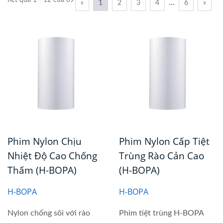
Kết quả 1 - 12 của 69
…
«
1
2
3
4
6
»
Phim Nylon Chịu
Phim Nylon Cấp Tiệt
Nhiệt Độ Cao Chống
Trùng Rào Cản Cao
Thấm (H-BOPA)
(H-BOPA)
H-BOPA
H-BOPA
Nylon chống sôi với rào
Phim tiệt trùng H-BOPA