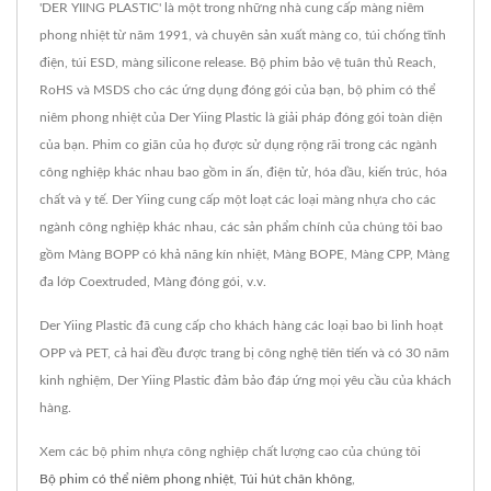
'DER YIING PLASTIC' là một trong những nhà cung cấp màng niêm
phong nhiệt từ năm 1991, và chuyên sản xuất màng co, túi chống tĩnh
điện, túi ESD, màng silicone release. Bộ phim bảo vệ tuân thủ Reach,
RoHS và MSDS cho các ứng dụng đóng gói của bạn, bộ phim có thể
niêm phong nhiệt của Der Yiing Plastic là giải pháp đóng gói toàn diện
của bạn. Phim co giãn của họ được sử dụng rộng rãi trong các ngành
công nghiệp khác nhau bao gồm in ấn, điện tử, hóa dầu, kiến trúc, hóa
chất và y tế. Der Yiing cung cấp một loạt các loại màng nhựa cho các
ngành công nghiệp khác nhau, các sản phẩm chính của chúng tôi bao
gồm Màng BOPP có khả năng kín nhiệt, Màng BOPE, Màng CPP, Màng
đa lớp Coextruded, Màng đóng gói, v.v.
Der Yiing Plastic đã cung cấp cho khách hàng các loại bao bì linh hoạt
OPP và PET, cả hai đều được trang bị công nghệ tiên tiến và có 30 năm
kinh nghiệm, Der Yiing Plastic đảm bảo đáp ứng mọi yêu cầu của khách
hàng.
Xem các bộ phim nhựa công nghiệp chất lượng cao của chúng tôi
Bộ phim có thể niêm phong nhiệt
,
Túi hút chân không
,