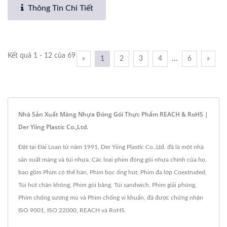
Thông Tin Chi Tiết
Kết quả 1 - 12 của 69
…
«
1
2
3
4
6
»
Nhà Sản Xuất Màng Nhựa Đóng Gói Thực Phẩm REACH & RoHS |
Der Yiing Plastic Co.,Ltd.
Đặt tại Đài Loan từ năm 1991, Der Yiing Plastic Co.,Ltd. đã là một nhà
sản xuất màng và túi nhựa. Các loại phim đóng gói nhựa chính của họ,
bao gồm Phim có thể hàn, Phim bọc ống hút, Phim đa lớp Coextruded,
Túi hút chân không, Phim gói băng, Túi sandwich, Phim giải phóng,
Phim chống sương mù và Phim chống vi khuẩn, đã được chứng nhận
ISO 9001, ISO 22000, REACH và RoHS.