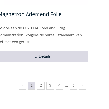
Magnetron Ademend Folie
oldoe aan de U.S. FDA Food and Drug
dministration. Volgens de bureau standaard kan
et met een gerust...
Details
…
«
1
2
3
4
6
»