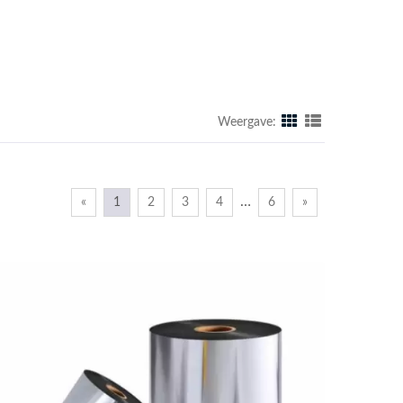
Weergave:
…
«
1
2
3
4
6
»