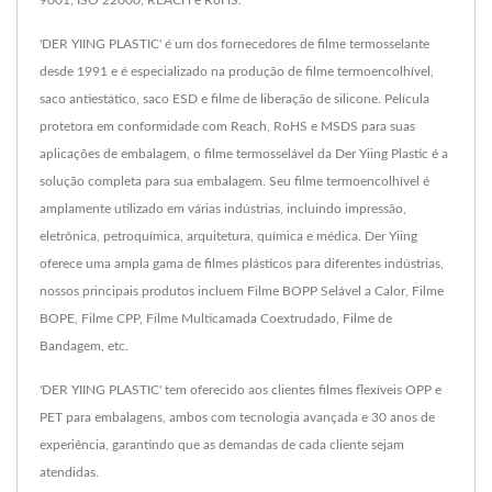
9001, ISO 22000, REACH e RoHS.
'DER YIING PLASTIC' é um dos fornecedores de filme termosselante
desde 1991 e é especializado na produção de filme termoencolhível,
saco antiestático, saco ESD e filme de liberação de silicone. Película
protetora em conformidade com Reach, RoHS e MSDS para suas
aplicações de embalagem, o filme termosselável da Der Yiing Plastic é a
solução completa para sua embalagem. Seu filme termoencolhível é
amplamente utilizado em várias indústrias, incluindo impressão,
eletrônica, petroquímica, arquitetura, química e médica. Der Yiing
oferece uma ampla gama de filmes plásticos para diferentes indústrias,
nossos principais produtos incluem Filme BOPP Selável a Calor, Filme
BOPE, Filme CPP, Filme Multicamada Coextrudado, Filme de
Bandagem, etc.
'DER YIING PLASTIC' tem oferecido aos clientes filmes flexíveis OPP e
PET para embalagens, ambos com tecnologia avançada e 30 anos de
experiência, garantindo que as demandas de cada cliente sejam
atendidas.