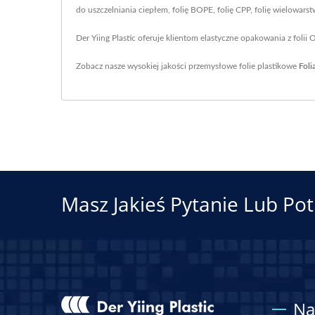
do uszczelniania ciepłem, folię BOPE, folię CPP, folię wielowars
Der Yiing Plastic oferuje klientom elastyczne opakowania z foli
Zobacz nasze wysokiej jakości przemysłowe folie plastikowe
Foli
Masz Jakieś Pytanie Lub Pot
Na