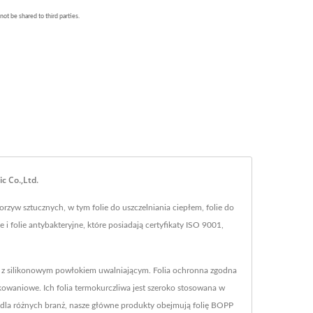
c Co.,Ltd.
rzyw sztucznych, w tym folie do uszczelniania ciepłem, folie do
i folie antybakteryjne, które posiadają certyfikaty ISO 9001,
olii z silikonowym powłokiem uwalniającym. Folia ochronna zgodna
owaniowe. Ich folia termokurczliwa jest szeroko stosowana w
ch dla różnych branż, nasze główne produkty obejmują folię BOPP