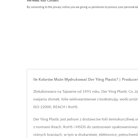
Ile Kolorów Może Wydrukować Der Yiing Plastic? | Producent
Zlokalizowana na Tajwanie od 1991 roku, Der Yiing Plastic Co.,L
owijania słomek, folie wielowarstwowe z koekstruzją, worki próżn
ISO 22000, REACH i RoHS.
Der Yiing Plastic jest jednym z dostawców folii termokurczliwej
z normami Reach, RoHS i MSDS do zastosowań opakowaniowych, fo
różnych branżach, w tym w drukarstwie, elektronice, petrochemii