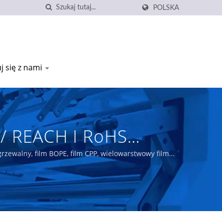
POLSKA
j się z nami
 / REACH I RoHS
ości | Der Yiing
grzewalny, film BOPE, film CPP, wielowarstwowy film