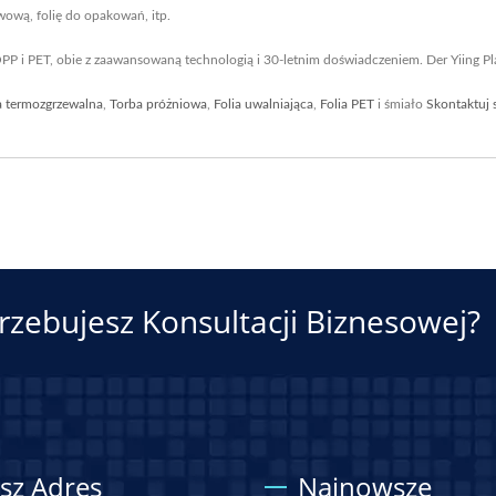
twową, folię do opakowań, itp.
i OPP i PET, obie z zaawansowaną technologią i 30-letnim doświadczeniem. Der Yiing P
a termozgrzewalna
,
Torba próżniowa
,
Folia uwalniająca
,
Folia PET
i śmiało
Skontaktuj 
rzebujesz Konsultacji Biznesowej?
sz Adres
Najnowsze