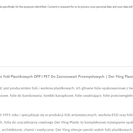
 Folii Plastikowych OPP I PET Do Zastosowań Przemysłowych | Der Yiing Plasti
td. jest producentem folii i worków plastikowych. Ich główne folie opakowaniowe z two
iowe, folie do bandowania, torebki kanapkowe, folie uwalniające, folie przeciwmgielne 
 od 1991 roku i specjalizuje się w produkcji folii antystatycznych, worków ESD oraz f
lia do uszczelniania cieplnego Der Yiing Plastic to kompleksowe rozwiązanie opak
, architekturze, chemii i medycynie. Der Yiing oferuje szeroki wybór folii plastikowy