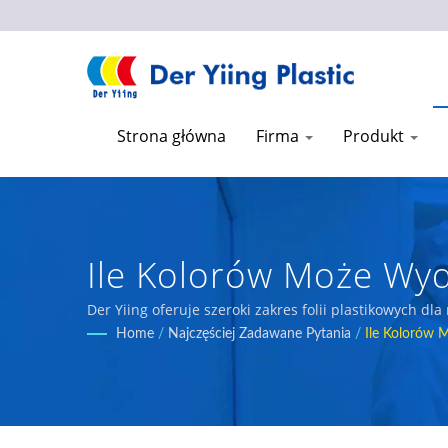
Strona główna
Firma
Produkt
Ile Kolorów Może Wyd
Producent Folii Plas
Der Yiing oferuje szeroki zakres folii plastikowych d
koekstrudowany, folię do opakowań zbiorczych, itp.
Home
/
Najczęściej Zadawane Pytania
/
Ile Kolorów 
Plastic Co.,Ltd.