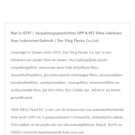
Wat Is OTR? | Verpakkingsplasticfilms OPP & PET Films Fabrikant
Voor Industrieel Gebruik | Der Yiing Plastic Co.,Ltd.
Gevestigd in Taiwan sinds 1991, Der Yiing Plastic Co.,Ltd. is een
fabrikant van plastic films en tassen. Hun belangrijkste plastic
verpakkingsfilms, waaronder door hitte afsluitbare films,
stroomhullingsfilms, gecoëxtrudeerde meerlaagse films, vacuümzakken,
banderolleerfilms, sandwichzakken, lossingsfilms, mierenmistfilms en
antibacteriële films, die ISO 9001, ISO 22000 zijn , REACH- en RoHS-
gecertificeerd.
'DER YIING PLASTIC' is een van de leveranciers van warmteafdichtende
folie sinds 1991 en is gespecialiseerd in krimpfolie, antistatische zakken,
ESD-zakken en de productie van siliconenafgiftefolie. Reach, RoHS en
MSDS-conforme beschermende folie voor uw