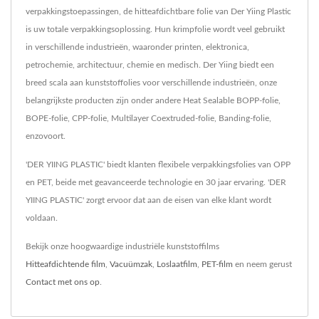
verpakkingstoepassingen, de hitteafdichtbare folie van Der Yiing Plastic
is uw totale verpakkingsoplossing. Hun krimpfolie wordt veel gebruikt
in verschillende industrieën, waaronder printen, elektronica,
petrochemie, architectuur, chemie en medisch. Der Yiing biedt een
breed scala aan kunststoffolies voor verschillende industrieën, onze
belangrijkste producten zijn onder andere Heat Sealable BOPP-folie,
BOPE-folie, CPP-folie, Multilayer Coextruded-folie, Banding-folie,
enzovoort.
'DER YIING PLASTIC' biedt klanten flexibele verpakkingsfolies van OPP
en PET, beide met geavanceerde technologie en 30 jaar ervaring. 'DER
YIING PLASTIC' zorgt ervoor dat aan de eisen van elke klant wordt
voldaan.
Bekijk onze hoogwaardige industriële kunststoffilms
Hitteafdichtende film
,
Vacuümzak
,
Loslaatfilm
,
PET-film
en neem gerust
Contact met ons op
.