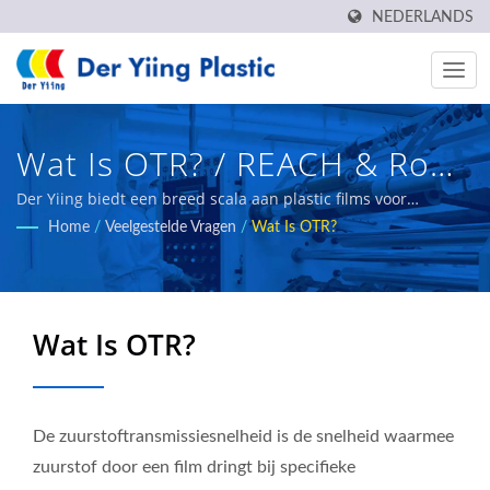
NEDERLANDS
Wat Is OTR? / REACH & RoHS
Voedselverpakkingsplasticfilm
Der Yiing biedt een breed scala aan plastic films voor
verschillende industrieën. Onze belangrijkste producten zijn
Home
/
Veelgestelde Vragen
/
Wat Is OTR?
Fabrikant | Der Yiing Plastic
onder meer door hitte verzegelbare BOPP-film, BOPE-film,
CPP-film, meerlaagse gecoëxtrudeerde film, banderolfilm, enz.
Co.,Ltd.
Wat Is OTR?
De zuurstoftransmissiesnelheid is de snelheid waarmee
zuurstof door een film dringt bij specifieke