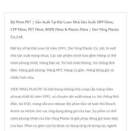
Bộ Phim PET | Sản Xuất Tại Đài Loan Nhà Sản Xuất OPP Films,
CPP Films, PET Films, BOPE Films & Plastic Films | Der Yiing Plastic
Co.,Ltd.
Đặt trụ sở tại Đài Loan từ năm 1991, Der Yiing Plastic Co.,Ltd. là một
nhà sản xuất màng nhựa. Các sản phẩm chính bao gồm Màng có thể
niêm phong nhiệt, Màng bảo vệ, Túi hút chân không, Túi chống tĩnh
điện, Màng giải phóng, Màng PET, Màng co giãn, Màng đóng gói và
nhiều hơn nữa.
'DER YIING PLASTIC' là một trong những nhà cung cấp màng niêm
phong nhiệt từ năm 1991, và chuyên sản xuất màng co, túi chống tĩnh
điện, túi ESD, màng silicone release. Bộ phim bảo vệ tuân thủ Reach,
RoHS và MSDS cho các ứng dụng đóng gói của bạn, bộ phim có thể
niêm phong nhiệt của Der Yiing Plastic là giải pháp đóng gói toàn diện
của bạn. Phim co giãn của họ được sử dụng rộng rãi trong các ngành