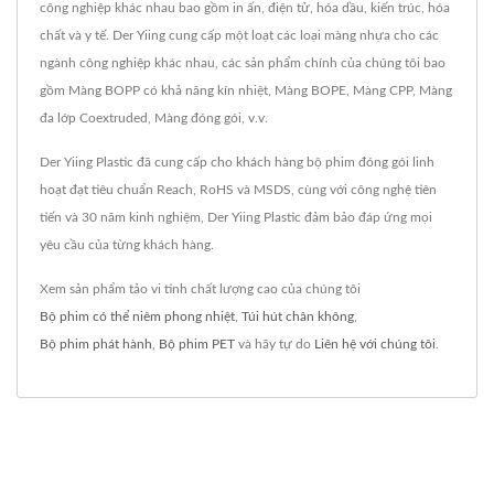
công nghiệp khác nhau bao gồm in ấn, điện tử, hóa dầu, kiến trúc, hóa
chất và y tế. Der Yiing cung cấp một loạt các loại màng nhựa cho các
ngành công nghiệp khác nhau, các sản phẩm chính của chúng tôi bao
gồm Màng BOPP có khả năng kín nhiệt, Màng BOPE, Màng CPP, Màng
đa lớp Coextruded, Màng đóng gói, v.v.
Der Yiing Plastic đã cung cấp cho khách hàng bộ phim đóng gói linh
hoạt đạt tiêu chuẩn Reach, RoHS và MSDS, cùng với công nghệ tiên
tiến và 30 năm kinh nghiệm, Der Yiing Plastic đảm bảo đáp ứng mọi
yêu cầu của từng khách hàng.
Xem sản phẩm tảo vi tinh chất lượng cao của chúng tôi
Bộ phim có thể niêm phong nhiệt
,
Túi hút chân không
,
Bộ phim phát hành
,
Bộ phim PET
và hãy tự do
Liên hệ với chúng tôi
.