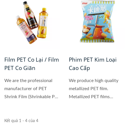
Film PET Co Lại / Film
Phim PET Kim Loại
PET Co Giãn
Cao Cấp
We are the professional
We produce high quality
manufacturer of PET
metallized PET film.
Shrink Film (Shrinkable PET
Metallized PET films
Film). PET Shrink...
normally refer to
Aluminum...
Kết quả 1 - 4 của 4