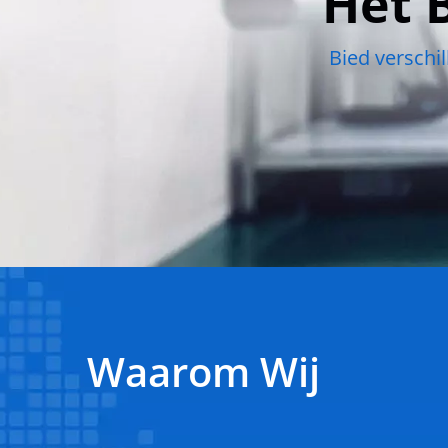
Het 
Bied verschil
Waarom Wij