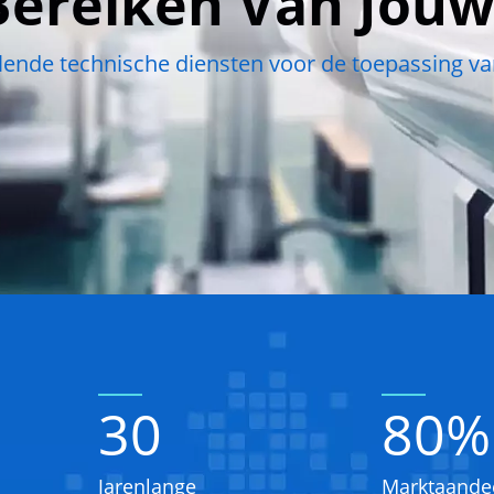
Bereiken Van Jouw
lende technische diensten voor de toepassing van
30
80
%
Jarenlange
Marktaande