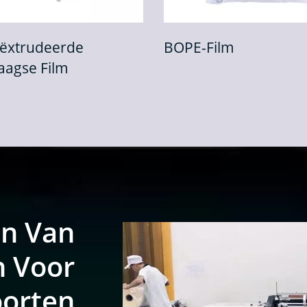
BOPE-Film
Bopp Hitteafdic
en Van
n Voor
oorten