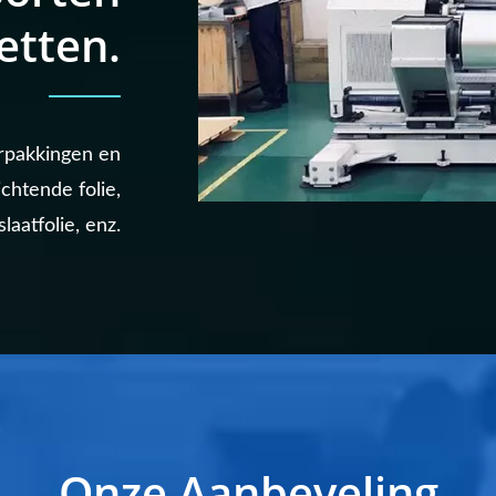
etten.
erpakkingen en
chtende folie,
laatfolie, enz.
Onze Aanbeveling