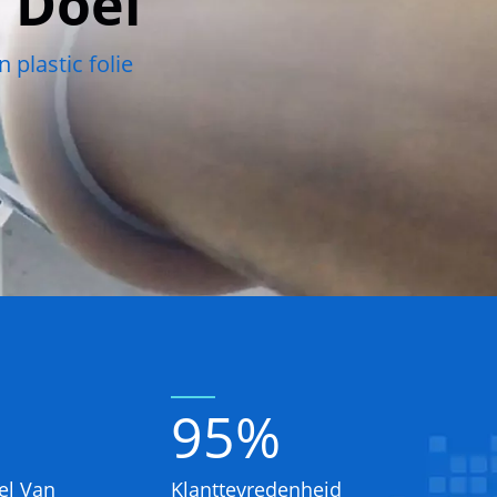
 Doel
 plastic folie
95
%
el Van
Klanttevredenheid