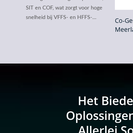
SIT en COF, wat zorgt voor hoge
snelheid bij VFFS- en HFFS-
Co-Geëxtrudeerde
machines voor een betere
Meerlaagse Film
productiviteit.
Het Bied
Oplossinge
Allerlei S