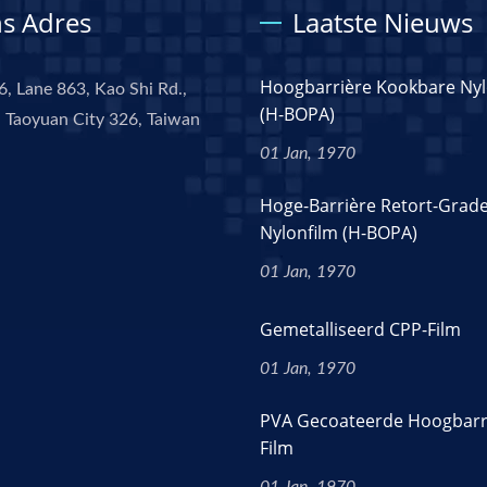
s Adres
Laatste Nieuws
Hoogbarrière Kookbare Nyl
6, Lane 863, Kao Shi Rd.,
(H-BOPA)
 Taoyuan City 326, Taiwan
01 Jan, 1970
Hoge-Barrière Retort-Grad
Nylonfilm (H-BOPA)
01 Jan, 1970
Gemetalliseerd CPP-Film
01 Jan, 1970
PVA Gecoateerde Hoogbarr
Film
01 Jan, 1970