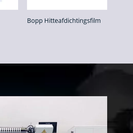
htingsfilm
Bandfilm